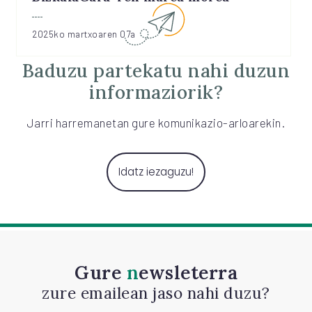
2025ko martxoaren 07a
Baduzu partekatu nahi duzun
informaziorik?
Jarri harremanetan gure komunikazio-arloarekin.
Idatz iezaguzu!
Gure
newsleterra
zure emailean jaso nahi duzu?