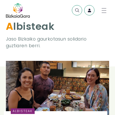
Albisteak
Jaso Bizkaiko gaurkotasun solidario
guztiaren berri.
ALBISTEAK