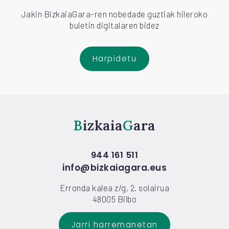
Jakin BizkaiaGara-ren nobedade guztiak hileroko
buletin digitalaren bidez
Harpidetu
Bizkaia
Gara
944 161 511
info@bizkaiagara.eus
Erronda kalea z/g, 2. solairua
48005 Bilbo
Jarri harremanetan