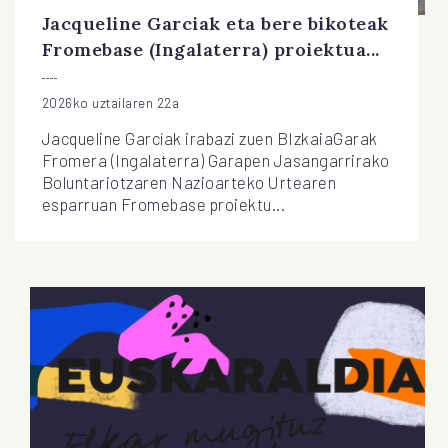
Jacqueline Garciak eta bere bikoteak
Fromebase (Ingalaterra) proiektua...
2026ko uztailaren 22a
Jacqueline Garcíak irabazi zuen BIzkaiaGarak
Fromera (Ingalaterra) Garapen Jasangarrirako
Boluntariotzaren Nazioarteko Urtearen
esparruan Fromebase proiektu...