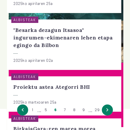
2025ko apirilaren 25a
ALBISTEAK
"Besarka dezagun Itsasoa"
ingurumen-ekimenaren lehen etapa
egingo da Bilbon
2025ko apirilaren 02a
ALBISTEAK
Proiektu astea Ategorri BHI
2025ko martxoaren 25a
...
...
1
5
6
7
8
9
29
ALBISTEAK
BizkaiaGara-ren marea morea