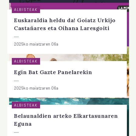
ALBISTEAK
Euskaraldia heldu da! Goiatz Urkijo
Castañares eta Oihana Laresgoiti
2025ko maiatzaren 06a
ALBISTEAK
Egin Bat Gazte Panelarekin
2025ko maiatzaren 06a
ALBISTEAK
Belaunaldien arteko Elkartasunaren
Eguna